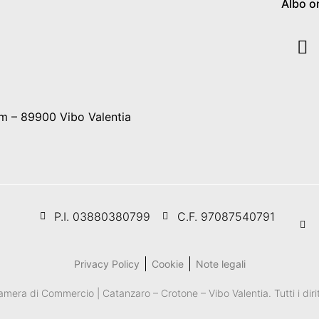
Albo o
m – 89900 Vibo Valentia
P.I. 03880380799
C.F. 97087540791
Privacy Policy
Cookie
Note legali
era di Commercio | Catanzaro – Crotone – Vibo Valentia. Tutti i diritti