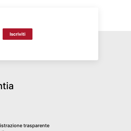
Iscriviti
ntia
strazione trasparente