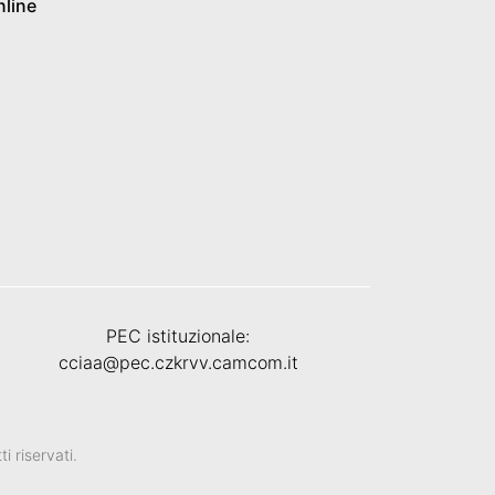
nline
PEC istituzionale:
cciaa@pec.czkrvv.camcom.it
 riservati.