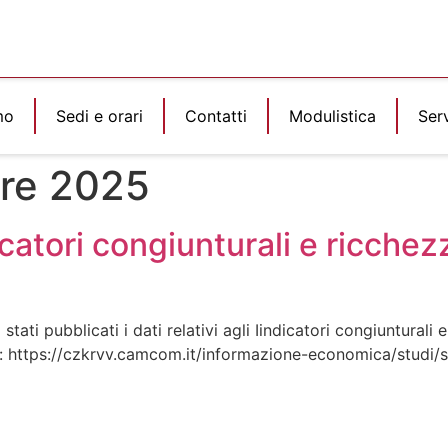
mo
Sedi e orari
Contatti
Modulistica
Serv
re 2025
icatori congiunturali e ricch
ati pubblicati i dati relativi agli Iindicatori congiuntural
k: https://czkrvv.camcom.it/informazione-economica/studi/st