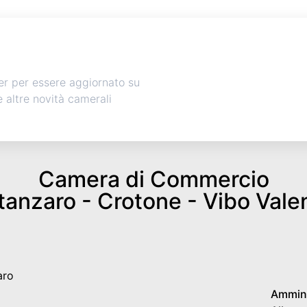
ter per essere aggiornato su
 e altre novità camerali
Camera di Commercio
anzaro - Crotone - Vibo Vale
aro
Ammini